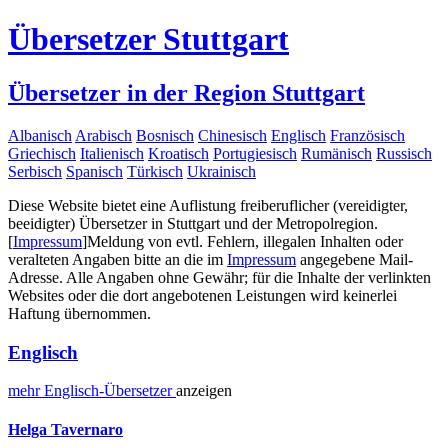
Übersetzer Stuttgart
Übersetzer in der Region Stuttgart
Albanisch
Arabisch
Bosnisch
Chinesisch
Englisch
Französisch
Griechisch
Italienisch
Kroatisch
Portugiesisch
Rumänisch
Russisch
Serbisch
Spanisch
Türkisch
Ukrainisch
Diese Website bietet eine Auflistung freiberuflicher (vereidigter,
beeidigter) Übersetzer in Stuttgart und der Metropolregion.
[
Impressum
]
Meldung von evtl. Fehlern, illegalen Inhalten oder
veralteten Angaben bitte an die im
Impressum
angegebene Mail-
Adresse. Alle Angaben ohne Gewähr; für die Inhalte der verlinkten
Websites oder die dort angebotenen Leistungen wird keinerlei
Haftung übernommen.
Englisch
mehr
Englisch-
Übersetzer
anzeigen
Helga Tavernaro