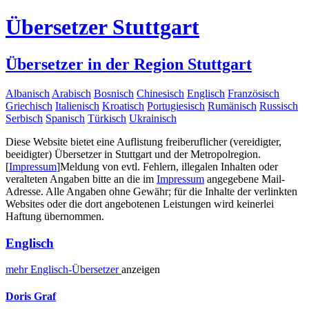
Übersetzer Stuttgart
Übersetzer in der Region Stuttgart
Albanisch
Arabisch
Bosnisch
Chinesisch
Englisch
Französisch
Griechisch
Italienisch
Kroatisch
Portugiesisch
Rumänisch
Russisch
Serbisch
Spanisch
Türkisch
Ukrainisch
Diese Website bietet eine Auflistung freiberuflicher (vereidigter,
beeidigter) Übersetzer in Stuttgart und der Metropolregion.
[
Impressum
]
Meldung von evtl. Fehlern, illegalen Inhalten oder
veralteten Angaben bitte an die im
Impressum
angegebene Mail-
Adresse. Alle Angaben ohne Gewähr; für die Inhalte der verlinkten
Websites oder die dort angebotenen Leistungen wird keinerlei
Haftung übernommen.
Englisch
mehr
Englisch-
Übersetzer
anzeigen
Doris Graf