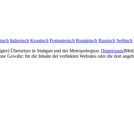
hisch
Italienisch
Kroatisch
Portugiesisch
Rumänisch
Russisch
Serbisch
digter) Übersetzer in Stuttgart und der Metropolregion.
[
Impressum
]
Meld
e Gewähr; für die Inhalte der verlinkten Websites oder die dort ang