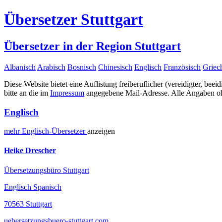
Übersetzer Stuttgart
Übersetzer in der Region Stuttgart
Albanisch
Arabisch
Bosnisch
Chinesisch
Englisch
Französisch
Griec
Diese Website bietet eine Auflistung freiberuflicher (vereidigter, beei
bitte an die im
Impressum
angegebene Mail-Adresse. Alle Angaben ohn
Englisch
mehr
Englisch-
Übersetzer
anzeigen
Heike Drescher
Übersetzungsbüro Stuttgart
Englisch Spanisch
70563 Stuttgart
uebersetzungsbuero-stuttgart.com