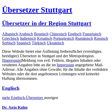
Übersetzer Stuttgart
Übersetzer in der Region Stuttgart
Albanisch
Arabisch
Bosnisch
Chinesisch
Englisch
Französisch
Griechisch
Italienisch
Kroatisch
Portugiesisch
Rumänisch
Russisch
Serbisch
Spanisch
Türkisch
Ukrainisch
Diese Website bietet eine Auflistung freiberuflicher (vereidigter,
beeidigter) Übersetzer in Stuttgart und der Metropolregion.
[
Impressum
]
Meldung von evtl. Fehlern, illegalen Inhalten oder
veralteten Angaben bitte an die im
Impressum
angegebene Mail-
Adresse. Alle Angaben ohne Gewähr; für die Inhalte der verlinkten
Websites oder die dort angebotenen Leistungen wird keinerlei
Haftung übernommen.
Englisch
mehr
Englisch-
Übersetzer
anzeigen
Dr. Anja Kuhn