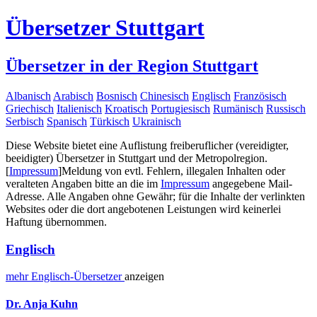
Übersetzer Stuttgart
Übersetzer in der Region Stuttgart
Albanisch
Arabisch
Bosnisch
Chinesisch
Englisch
Französisch
Griechisch
Italienisch
Kroatisch
Portugiesisch
Rumänisch
Russisch
Serbisch
Spanisch
Türkisch
Ukrainisch
Diese Website bietet eine Auflistung freiberuflicher (vereidigter,
beeidigter) Übersetzer in Stuttgart und der Metropolregion.
[
Impressum
]
Meldung von evtl. Fehlern, illegalen Inhalten oder
veralteten Angaben bitte an die im
Impressum
angegebene Mail-
Adresse. Alle Angaben ohne Gewähr; für die Inhalte der verlinkten
Websites oder die dort angebotenen Leistungen wird keinerlei
Haftung übernommen.
Englisch
mehr
Englisch-
Übersetzer
anzeigen
Dr. Anja Kuhn