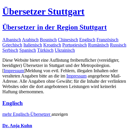
Übersetzer Stuttgart
Übersetzer in der Region Stuttgart
Albanisch
Arabisch
Bosnisch
Chinesisch
Englisch
Französisch
Griechisch
Italienisch
Kroatisch
Portugiesisch
Rumänisch
Russisch
Serbisch
Spanisch
Türkisch
Ukrainisch
Diese Website bietet eine Auflistung freiberuflicher (vereidigter,
beeidigter) Übersetzer in Stuttgart und der Metropolregion.
[
Impressum
]
Meldung von evtl. Fehlern, illegalen Inhalten oder
veralteten Angaben bitte an die im
Impressum
angegebene Mail-
Adresse. Alle Angaben ohne Gewähr; für die Inhalte der verlinkten
Websites oder die dort angebotenen Leistungen wird keinerlei
Haftung übernommen.
Englisch
mehr
Englisch-
Übersetzer
anzeigen
Dr. Anja Kuhn