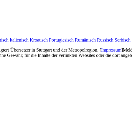
hisch
Italienisch
Kroatisch
Portugiesisch
Rumänisch
Russisch
Serbisch
digter) Übersetzer in Stuttgart und der Metropolregion.
[
Impressum
]
Meld
e Gewähr; für die Inhalte der verlinkten Websites oder die dort ang