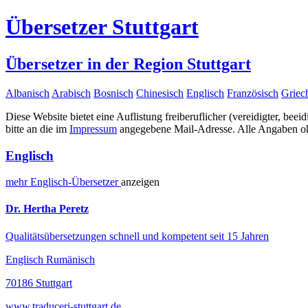
Übersetzer Stuttgart
Übersetzer in der Region Stuttgart
Albanisch
Arabisch
Bosnisch
Chinesisch
Englisch
Französisch
Griec
Diese Website bietet eine Auflistung freiberuflicher (vereidigter, beei
bitte an die im
Impressum
angegebene Mail-Adresse. Alle Angaben ohn
Englisch
mehr
Englisch-
Übersetzer
anzeigen
Dr. Hertha Peretz
Qualitätsübersetzungen schnell und kompetent seit 15 Jahren
Englisch Rumänisch
70186 Stuttgart
www.traduceri-stuttgart.de