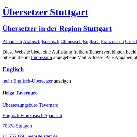
Übersetzer Stuttgart
Übersetzer in der Region Stuttgart
Albanisch
Arabisch
Bosnisch
Chinesisch
Englisch
Französisch
Griec
Diese Website bietet eine Auflistung freiberuflicher (vereidigter, beei
bitte an die im
Impressum
angegebene Mail-Adresse. Alle Angaben ohn
Englisch
mehr
Englisch-
Übersetzer
anzeigen
Helga Tavernaro
Übersetzungsbüro Tavernaro
Englisch Französisch Spanisch
70378 Stuttgart
s317523291.website-start.de