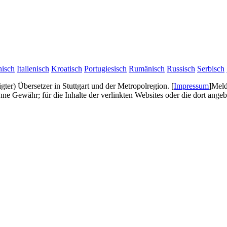
hisch
Italienisch
Kroatisch
Portugiesisch
Rumänisch
Russisch
Serbisch
digter) Übersetzer in Stuttgart und der Metropolregion.
[
Impressum
]
Meld
e Gewähr; für die Inhalte der verlinkten Websites oder die dort ang