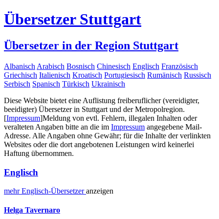
Übersetzer Stuttgart
Übersetzer in der Region Stuttgart
Albanisch
Arabisch
Bosnisch
Chinesisch
Englisch
Französisch
Griechisch
Italienisch
Kroatisch
Portugiesisch
Rumänisch
Russisch
Serbisch
Spanisch
Türkisch
Ukrainisch
Diese Website bietet eine Auflistung freiberuflicher (vereidigter,
beeidigter) Übersetzer in Stuttgart und der Metropolregion.
[
Impressum
]
Meldung von evtl. Fehlern, illegalen Inhalten oder
veralteten Angaben bitte an die im
Impressum
angegebene Mail-
Adresse. Alle Angaben ohne Gewähr; für die Inhalte der verlinkten
Websites oder die dort angebotenen Leistungen wird keinerlei
Haftung übernommen.
Englisch
mehr
Englisch-
Übersetzer
anzeigen
Helga Tavernaro