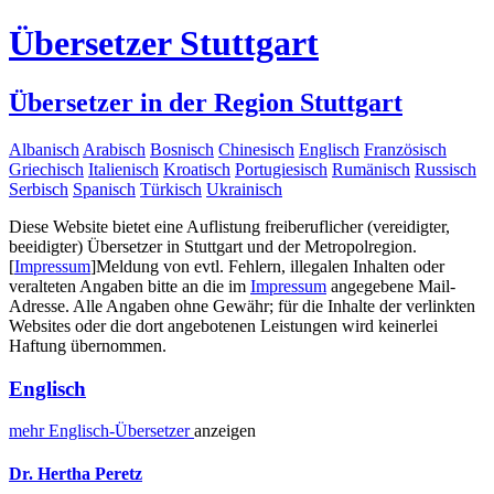
Übersetzer Stuttgart
Übersetzer in der Region Stuttgart
Albanisch
Arabisch
Bosnisch
Chinesisch
Englisch
Französisch
Griechisch
Italienisch
Kroatisch
Portugiesisch
Rumänisch
Russisch
Serbisch
Spanisch
Türkisch
Ukrainisch
Diese Website bietet eine Auflistung freiberuflicher (vereidigter,
beeidigter) Übersetzer in Stuttgart und der Metropolregion.
[
Impressum
]
Meldung von evtl. Fehlern, illegalen Inhalten oder
veralteten Angaben bitte an die im
Impressum
angegebene Mail-
Adresse. Alle Angaben ohne Gewähr; für die Inhalte der verlinkten
Websites oder die dort angebotenen Leistungen wird keinerlei
Haftung übernommen.
Englisch
mehr
Englisch-
Übersetzer
anzeigen
Dr. Hertha Peretz