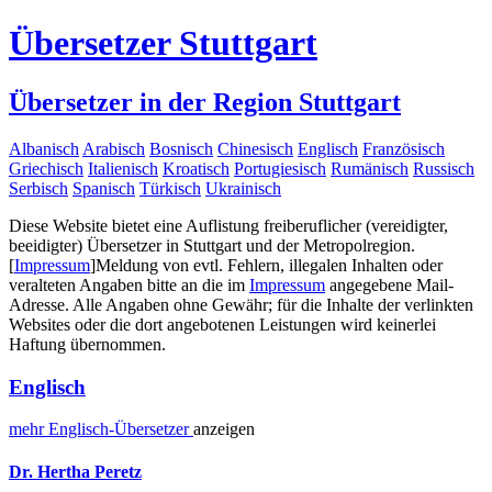
Übersetzer Stuttgart
Übersetzer in der Region Stuttgart
Albanisch
Arabisch
Bosnisch
Chinesisch
Englisch
Französisch
Griechisch
Italienisch
Kroatisch
Portugiesisch
Rumänisch
Russisch
Serbisch
Spanisch
Türkisch
Ukrainisch
Diese Website bietet eine Auflistung freiberuflicher (vereidigter,
beeidigter) Übersetzer in Stuttgart und der Metropolregion.
[
Impressum
]
Meldung von evtl. Fehlern, illegalen Inhalten oder
veralteten Angaben bitte an die im
Impressum
angegebene Mail-
Adresse. Alle Angaben ohne Gewähr; für die Inhalte der verlinkten
Websites oder die dort angebotenen Leistungen wird keinerlei
Haftung übernommen.
Englisch
mehr
Englisch-
Übersetzer
anzeigen
Dr. Hertha Peretz