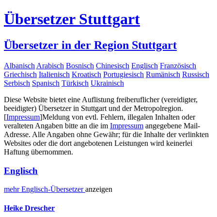
Übersetzer Stuttgart
Übersetzer in der Region Stuttgart
Albanisch
Arabisch
Bosnisch
Chinesisch
Englisch
Französisch
Griechisch
Italienisch
Kroatisch
Portugiesisch
Rumänisch
Russisch
Serbisch
Spanisch
Türkisch
Ukrainisch
Diese Website bietet eine Auflistung freiberuflicher (vereidigter,
beeidigter) Übersetzer in Stuttgart und der Metropolregion.
[
Impressum
]
Meldung von evtl. Fehlern, illegalen Inhalten oder
veralteten Angaben bitte an die im
Impressum
angegebene Mail-
Adresse. Alle Angaben ohne Gewähr; für die Inhalte der verlinkten
Websites oder die dort angebotenen Leistungen wird keinerlei
Haftung übernommen.
Englisch
mehr
Englisch-
Übersetzer
anzeigen
Heike Drescher