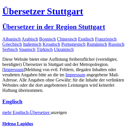
Übersetzer Stuttgart
Übersetzer in der Region Stuttgart
Albanisch
Arabisch
Bosnisch
Chinesisch
Englisch
Französisch
Griechisch
Italienisch
Kroatisch
Portugiesisch
Rumänisch
Russisch
Serbisch
Spanisch
Türkisch
Ukrainisch
Diese Website bietet eine Auflistung freiberuflicher (vereidigter,
beeidigter) Übersetzer in Stuttgart und der Metropolregion.
[
Impressum
]
Meldung von evtl. Fehlern, illegalen Inhalten oder
veralteten Angaben bitte an die im
Impressum
angegebene Mail-
Adresse. Alle Angaben ohne Gewähr; für die Inhalte der verlinkten
Websites oder die dort angebotenen Leistungen wird keinerlei
Haftung übernommen.
Englisch
mehr
Englisch-
Übersetzer
anzeigen
Helena Lapidus