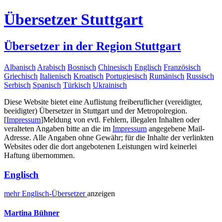
Übersetzer Stuttgart
Übersetzer in der Region Stuttgart
Albanisch
Arabisch
Bosnisch
Chinesisch
Englisch
Französisch
Griechisch
Italienisch
Kroatisch
Portugiesisch
Rumänisch
Russisch
Serbisch
Spanisch
Türkisch
Ukrainisch
Diese Website bietet eine Auflistung freiberuflicher (vereidigter,
beeidigter) Übersetzer in Stuttgart und der Metropolregion.
[
Impressum
]
Meldung von evtl. Fehlern, illegalen Inhalten oder
veralteten Angaben bitte an die im
Impressum
angegebene Mail-
Adresse. Alle Angaben ohne Gewähr; für die Inhalte der verlinkten
Websites oder die dort angebotenen Leistungen wird keinerlei
Haftung übernommen.
Englisch
mehr
Englisch-
Übersetzer
anzeigen
Martina Bühner