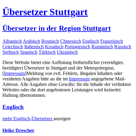
Übersetzer Stuttgart
Übersetzer in der Region Stuttgart
Albanisch
Arabisch
Bosnisch
Chinesisch
Englisch
Französisch
Griechisch
Italienisch
Kroatisch
Portugiesisch
Rumänisch
Russisch
Serbisch
Spanisch
Türkisch
Ukrainisch
Diese Website bietet eine Auflistung freiberuflicher (vereidigter,
beeidigter) Übersetzer in Stuttgart und der Metropolregion.
[
Impressum
]
Meldung von evtl. Fehlern, illegalen Inhalten oder
veralteten Angaben bitte an die im
Impressum
angegebene Mail-
Adresse. Alle Angaben ohne Gewähr; für die Inhalte der verlinkten
Websites oder die dort angebotenen Leistungen wird keinerlei
Haftung übernommen.
Englisch
mehr
Englisch-
Übersetzer
anzeigen
Heike Drescher