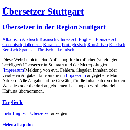
Übersetzer Stuttgart
Übersetzer in der Region Stuttgart
Albanisch
Arabisch
Bosnisch
Chinesisch
Englisch
Französisch
Griechisch
Italienisch
Kroatisch
Portugiesisch
Rumänisch
Russisch
Serbisch
Spanisch
Türkisch
Ukrainisch
Diese Website bietet eine Auflistung freiberuflicher (vereidigter,
beeidigter) Übersetzer in Stuttgart und der Metropolregion.
[
Impressum
]
Meldung von evtl. Fehlern, illegalen Inhalten oder
veralteten Angaben bitte an die im
Impressum
angegebene Mail-
Adresse. Alle Angaben ohne Gewähr; für die Inhalte der verlinkten
Websites oder die dort angebotenen Leistungen wird keinerlei
Haftung übernommen.
Englisch
mehr
Englisch-
Übersetzer
anzeigen
Helena Lapidus